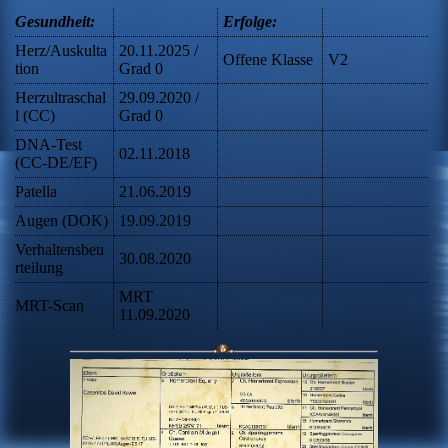
Gesundheit:
Erfolge:
Herz/Auskulta
20.11.2025 /
Offene Klasse
V2
tion
Grad 0
Herzultraschal
29.09.2020 /
l (CC)
Grad 0
DNA-Test
02.11.2018
(CC-DE/EF)
Patella
21.06.2019
Augen (DOK)
19.09.2019
Verhaltensbeu
30.08.2020
rteilung
MRT
MRT-Scan
11.09.2020