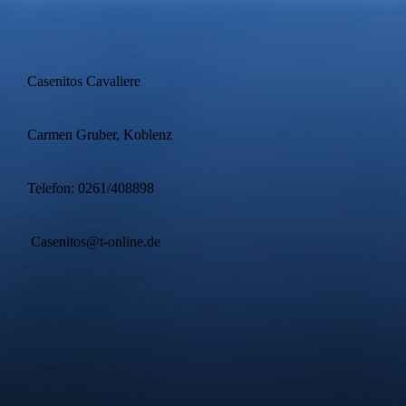
Casenitos Cavaliere
Carmen Gruber, Koblenz
Telefon: 0261/408898
Casenitos@t-online.de