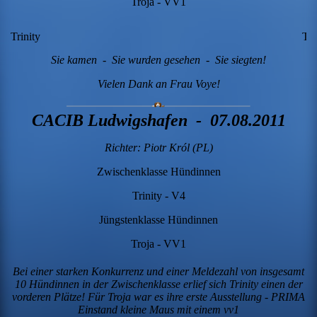
Troja - VV1
Trinity
Tro
Sie kamen - Sie wurden gesehen - Sie siegten!
Vielen Dank an Frau Voye!
CACIB Ludwigshafen - 07.08.2011
Richter: Piotr Król (PL)
Zwischenklasse Hündinnen
Trinity - V4
Jüngstenklasse Hündinnen
Troja - VV1
Bei einer starken Konkurrenz und einer Meldezahl von insgesamt
10 Hündinnen in der Zwischenklasse erlief sich Trinity einen der
vorderen Plätze! Für Troja war es ihre erste Ausstellung - PRIMA
Einstand kleine Maus mit einem vv1