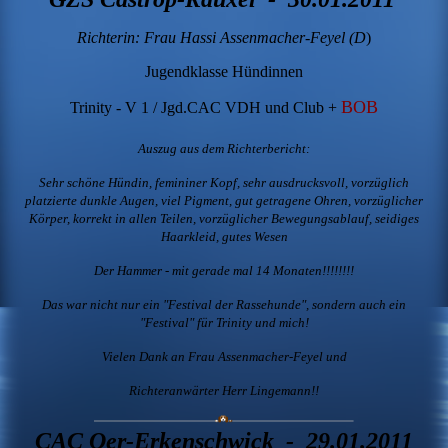
Richterin: Frau Hassi Assenmacher-Feyel (D
)
Jugendklasse Hündinnen
BOB
Trinity - V 1 / Jgd.CAC VDH und Club +
Auszug aus dem Richterbericht:
Sehr schöne Hündin, femininer Kopf, sehr ausdrucksvoll, vorzüglich
platzierte dunkle Augen, viel Pigment, gut getragene Ohren, vorzüglicher
Körper, korrekt in allen Teilen, vorzüglicher Bewegungsablauf, seidiges
Haarkleid, gutes Wesen
Der Hammer - mit gerade mal 14 Monaten!!!!!!!!
Das war nicht nur ein "Festival der Rassehunde", sondern auch ein
"Festival" für Trinity und mich!
Vielen Dank an Frau Assenmacher-Feyel und
Richteranwärter Herr Lingemann!!
CAC Oer-Erkenschwick - 29.01.2011