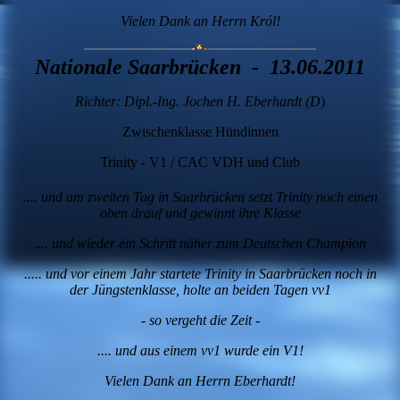
Vielen Dank an Herrn Król!
Nationale Saarbrücken - 13.06.2011
Richter: Dipl.-Ing. Jochen H. Eberhardt (D
)
Zwischenklasse Hündinnen
Trinity - V1 / CAC VDH und Club
.... und am zweiten Tag in Saarbrücken setzt Trinity noch einen
oben drauf und gewinnt ihre Klasse
.... und wieder ein Schritt näher zum Deutschen Champion
..... und vor einem Jahr startete Trinity in Saarbrücken noch in
der Jüngstenklasse, holte an beiden Tagen vv1
- so vergeht die Zeit -
.... und aus einem vv1 wurde ein V1!
Vielen Dank an Herrn Eberhardt!