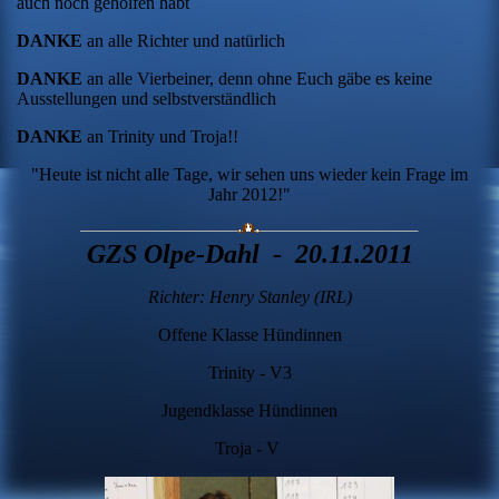
auch noch geholfen habt
DANKE
an alle Richter und natürlich
DANKE
an alle Vierbeiner, denn ohne Euch gäbe es keine
Ausstellungen und selbstverständlich
DANKE
an Trinity und Troja!!
"Heute ist nicht alle Tage, wir sehen uns wieder kein Frage im
Jahr 2012!"
GZS Olpe-Dahl - 20.11.2011
Richter: Henry Stanley (IRL)
Offene Klasse Hündinnen
Trinity - V3
Jugendklasse Hündinnen
Troja - V