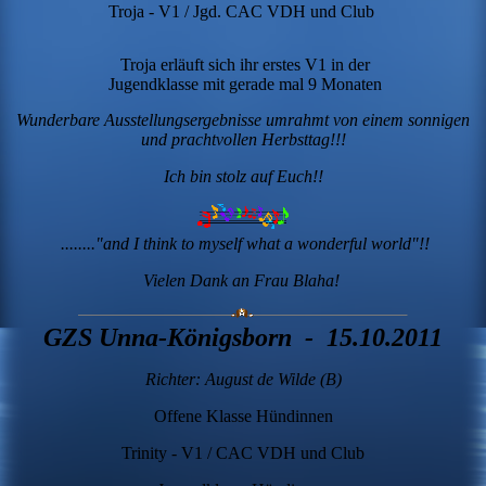
Troja - V1 / Jgd. CAC VDH und Club
Troja erläuft sich ihr erstes V1 in der
Jugendklasse mit gerade mal 9 Monaten
Wunderbare Ausstellungsergebnisse umrahmt von einem sonnigen
und prachtvollen Herbsttag!!!
Ich bin stolz auf Euch!!
........"and I think to myself what a wonderful world"!!
Vielen Dank an Frau Blaha!
GZS Unna-Königsborn - 15.10.2011
Richter: August de Wilde (B)
Offene Klasse Hündinnen
Trinity - V1 / CAC VDH und Club