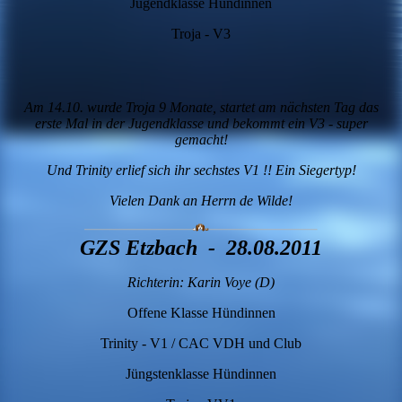
Jugendklasse Hündinnen
Troja - V3
Am 14.10. wurde Troja 9 Monate, startet am nächsten Tag das
erste Mal in der Jugendklasse und bekommt ein V3 - super
gemacht!
Und Trinity erlief sich ihr sechstes V1 !! Ein Siegertyp!
Vielen Dank an Herrn de Wilde!
GZS Etzbach - 28.08.2011
Richterin: Karin Voye (D)
Offene Klasse Hündinnen
Trinity - V1 / CAC VDH und Club
Jüngstenklasse Hündinnen