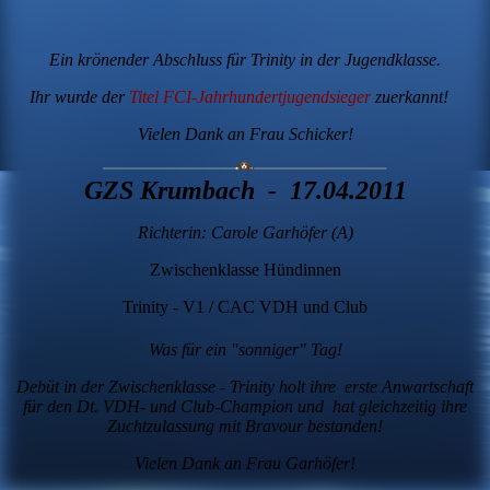
Ein krönender Abschluss für Trinity in der Jugendklasse.
Ihr wurde der
Titel FCI-Jahrhundertjugendsieger
zuerkannt!
Vielen Dank an Frau Schicker!
GZS Krumbach - 17.04.2011
Richterin: Carole Garhöfer (A)
Zwischenklasse Hündinnen
Trinity - V1 / CAC VDH und Club
Was für ein "sonniger" Tag!
Debüt in der Zwischenklasse - Trinity holt ihre erste Anwartschaft
für den Dt. VDH- und Club-Champion und hat gleichzeitig ihre
Zuchtzulassung mit Bravour bestanden!
Vielen Dank an Frau Garhöfer!